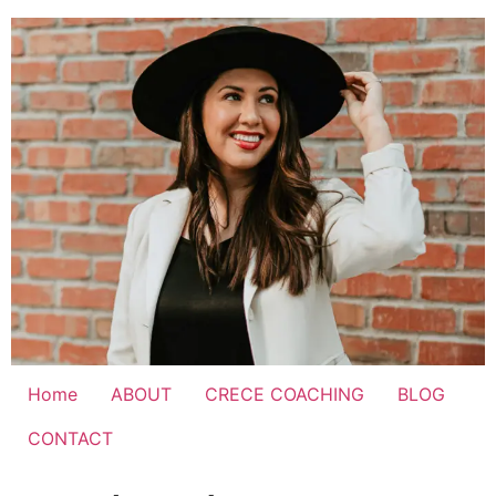
Skip
to
content
Home
ABOUT
CRECE COACHING
BLOG
CONTACT