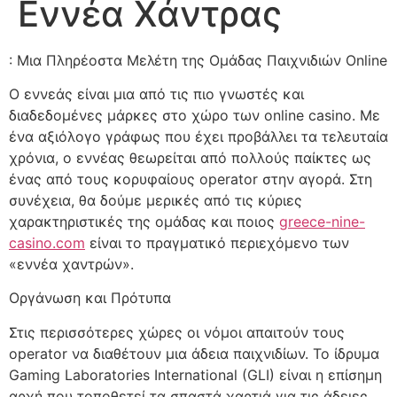
Εννέα Χάντρας
: Μια Πληρέοστα Μελέτη της Ομάδας Παιχνιδιών Online
Ο εννεάς είναι μια από τις πιο γνωστές και
διαδεδομένες μάρκες στο χώρο των online casino. Με
ένα αξιόλογο γράφως που έχει προβάλλει τα τελευταία
χρόνια, ο εννέας θεωρείται από πολλούς παίκτες ως
ένας από τους κορυφαίους operator στην αγορά. Στη
συνέχεια, θα δούμε μερικές από τις κύριες
χαρακτηριστικές της ομάδας και ποιος
greece-nine-
casino.com
είναι το πραγματικό περιεχόμενο των
«εννέα χαντρών».
Οργάνωση και Πρότυπα
Στις περισσότερες χώρες οι νόμοι απαιτούν τους
operator να διαθέτουν μια άδεια παιχνιδίων. Το ίδρυμα
Gaming Laboratories International (GLI) είναι η επίσημη
αρχή που τοποθετεί τα σπαστά χαρτιά για τις άδειες