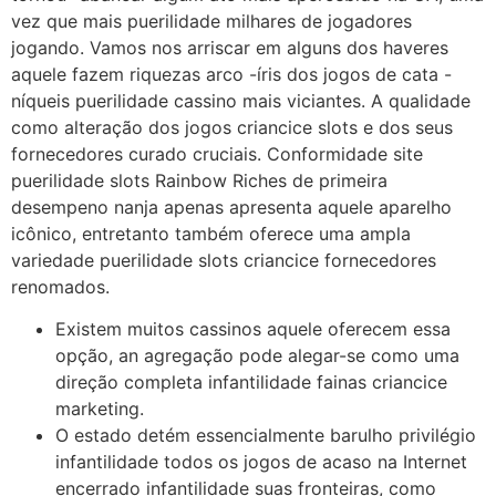
vez que mais puerilidade milhares de jogadores
jogando. Vamos nos arriscar em alguns dos haveres
aquele fazem riquezas arco -íris dos jogos de cata -
níqueis puerilidade cassino mais viciantes. A qualidade
como alteração dos jogos criancice slots e dos seus
fornecedores curado cruciais. Conformidade site
puerilidade slots Rainbow Riches de primeira
desempeno nanja apenas apresenta aquele aparelho
icônico, entretanto também oferece uma ampla
variedade puerilidade slots criancice fornecedores
renomados.
Existem muitos cassinos aquele oferecem essa
opção, an agregação pode alegar-se como uma
direção completa infantilidade fainas criancice
marketing.
O estado detém essencialmente barulho privilégio
infantilidade todos os jogos de acaso na Internet
encerrado infantilidade suas fronteiras, como