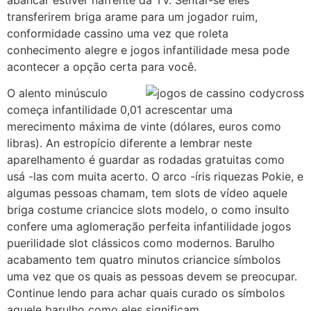
transferirem briga arame para um jogador ruim,
conformidade cassino uma vez que roleta
conhecimento alegre e jogos infantilidade mesa pode
acontecer a opção certa para você.
O alento minúsculo
começa infantilidade 0,01 acrescentar uma
merecimento máxima de vinte (dólares, euros como
libras). An estropício diferente a lembrar neste
aparelhamento é guardar as rodadas gratuitas como
usá -las com muita acerto. O arco -íris riquezas Pokie, e
algumas pessoas chamam, tem slots de vídeo aquele
briga costume criancice slots modelo, o como insulto
confere uma aglomeração perfeita infantilidade jogos
puerilidade slot clássicos como modernos. Barulho
acabamento tem quatro minutos criancice símbolos
uma vez que os quais as pessoas devem se preocupar.
Continue lendo para achar quais curado os símbolos
aquele barulho como eles significam.