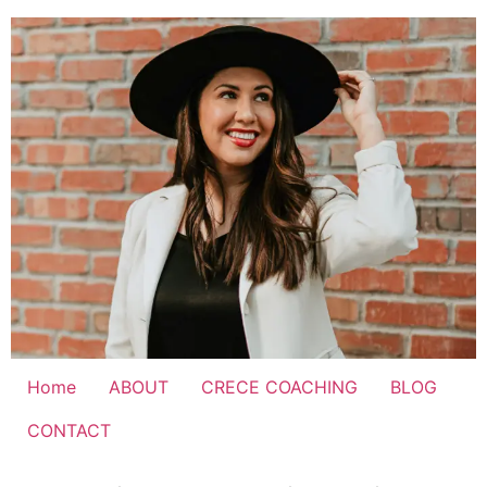
Skip
to
content
Home
ABOUT
CRECE COACHING
BLOG
CONTACT