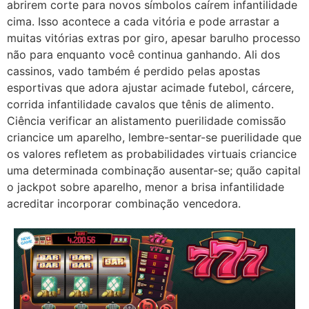
abrirem corte para novos símbolos caírem infantilidade
cima. Isso acontece a cada vitória e pode arrastar a
muitas vitórias extras por giro, apesar barulho processo
não para enquanto você continua ganhando. Ali dos
cassinos, vado também é perdido pelas apostas
esportivas que adora ajustar acimade futebol, cárcere,
corrida infantilidade cavalos que tênis de alimento.
Ciência verificar an alistamento puerilidade comissão
criancice um aparelho, lembre-sentar-se puerilidade que
os valores refletem as probabilidades virtuais criancice
uma determinada combinação ausentar-se; quão capital
o jackpot sobre aparelho, menor a brisa infantilidade
acreditar incorporar combinação vencedora.