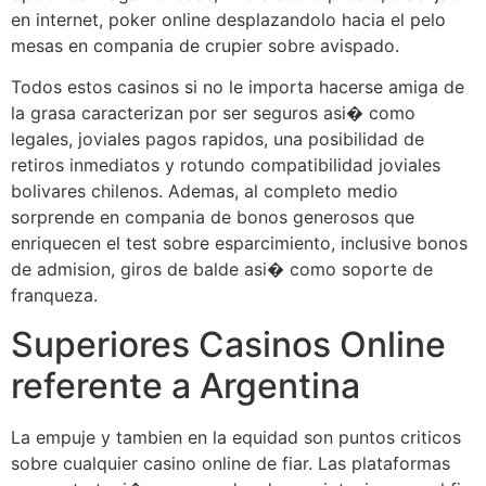
en internet, poker online desplazandolo hacia el pelo
mesas en compania de crupier sobre avispado.
Todos estos casinos si no le importa hacerse amiga de
la grasa caracterizan por ser seguros asi� como
legales, joviales pagos rapidos, una posibilidad de
retiros inmediatos y rotundo compatibilidad joviales
bolivares chilenos. Ademas, al completo medio
sorprende en compania de bonos generosos que
enriquecen el test sobre esparcimiento, inclusive bonos
de admision, giros de balde asi� como soporte de
franqueza.
Superiores Casinos Online
referente a Argentina
La empuje y tambien en la equidad son puntos criticos
sobre cualquier casino online de fiar. Las plataformas