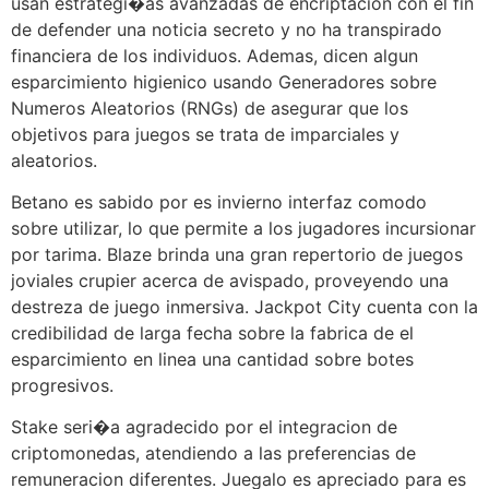
usan estrategi�as avanzadas de encriptacion con el fin
de defender una noticia secreto y no ha transpirado
financiera de los individuos. Ademas, dicen algun
esparcimiento higienico usando Generadores sobre
Numeros Aleatorios (RNGs) de asegurar que los
objetivos para juegos se trata de imparciales y
aleatorios.
Betano es sabido por es invierno interfaz comodo
sobre utilizar, lo que permite a los jugadores incursionar
por tarima. Blaze brinda una gran repertorio de juegos
joviales crupier acerca de avispado, proveyendo una
destreza de juego inmersiva. Jackpot City cuenta con la
credibilidad de larga fecha sobre la fabrica de el
esparcimiento en linea una cantidad sobre botes
progresivos.
Stake seri�a agradecido por el integracion de
criptomonedas, atendiendo a las preferencias de
remuneracion diferentes. Juegalo es apreciado para es