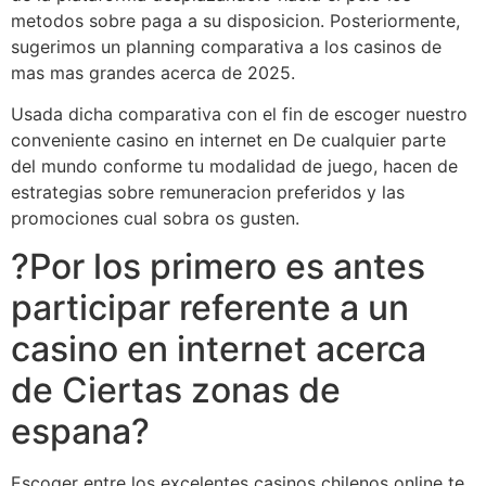
metodos sobre paga a su disposicion. Posteriormente,
sugerimos un planning comparativa a los casinos de
mas mas grandes acerca de 2025.
Usada dicha comparativa con el fin de escoger nuestro
conveniente casino en internet en De cualquier parte
del mundo conforme tu modalidad de juego, hacen de
estrategias sobre remuneracion preferidos y las
promociones cual sobra os gusten.
?Por los primero es antes
participar referente a un
casino en internet acerca
de Ciertas zonas de
espana?
Escoger entre los excelentes casinos chilenos online te