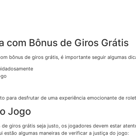
a com Bônus de Giros Grátis
om bônus de giros grátis, é importante seguir algumas dic
cuidadosamente
ogo
o para desfrutar de uma experiência emocionante de rolet
do Jogo
 de giros grátis seja justo, os jogadores devem estar aten
i estão algumas maneiras de verificar a justiça do jogo: