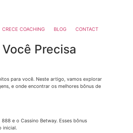
CRECE COACHING
BLOG
CONTACT
 Você Precisa
eitos para você. Neste artigo, vamos explorar
agens, e onde encontrar os melhores bônus de
o 888 e o Cassino Betway. Esses bônus
inicial.