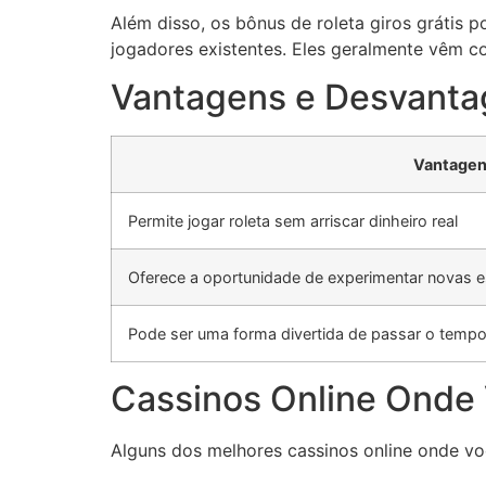
Além disso, os bônus de roleta giros gráti
jogadores existentes. Eles geralmente vêm c
Vantagens e Desvanta
Vantage
Permite jogar roleta sem arriscar dinheiro real
Oferece a oportunidade de experimentar novas e
Pode ser uma forma divertida de passar o temp
Cassinos Online Onde
Alguns dos melhores cassinos online onde voc