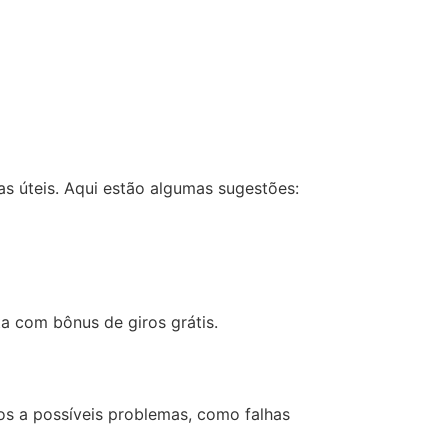
as úteis. Aqui estão algumas sugestões:
a com bônus de giros grátis.
tos a possíveis problemas, como falhas