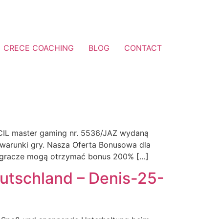
CRECE COACHING
BLOG
CONTACT
 CIL master gaming nr. 5536/JAZ wydaną
warunki gry. Nasza Oferta Bonusowa dla
i gracze mogą otrzymać bonus 200% […]
eutschland – Denis-25-