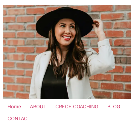
Skip
to
content
Home
ABOUT
CRECE COACHING
BLOG
CONTACT