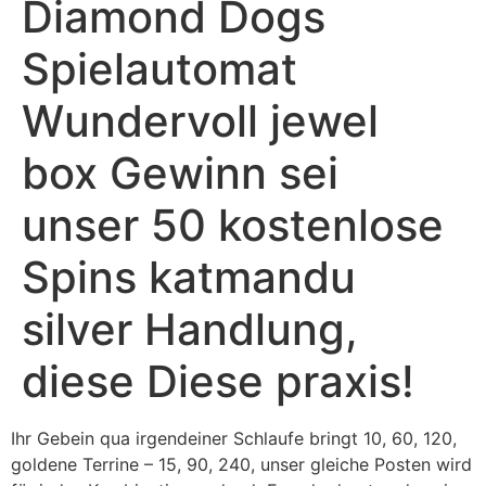
Diamond Dogs
Spielautomat
Wundervoll jewel
box Gewinn sei
unser 50 kostenlose
Spins katmandu
silver Handlung,
diese Diese praxis!
Ihr Gebein qua irgendeiner Schlaufe bringt 10, 60, 120,
goldene Terrine – 15, 90, 240, unser gleiche Posten wird