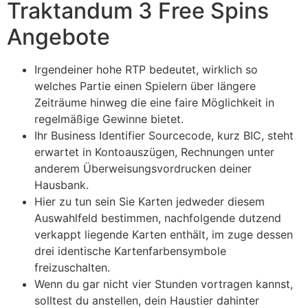
Traktandum 3 Free Spins
Angebote
Irgendeiner hohe RTP bedeutet, wirklich so
welches Partie einen Spielern über längere
Zeiträume hinweg die eine faire Möglichkeit in
regelmäßige Gewinne bietet.
Ihr Business Identifier Sourcecode, kurz BIC, steht
erwartet in Kontoauszügen, Rechnungen unter
anderem Überweisungsvordrucken deiner
Hausbank.
Hier zu tun sein Sie Karten jedweder diesem
Auswahlfeld bestimmen, nachfolgende dutzend
verkappt liegende Karten enthält, im zuge dessen
drei identische Kartenfarbensymbole
freizuschalten.
Wenn du gar nicht vier Stunden vortragen kannst,
solltest du anstellen, dein Haustier dahinter