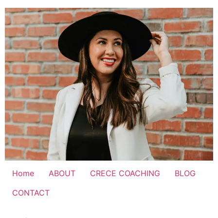
Skip
to
content
Home
ABOUT
CRECE COACHING
BLOG
CONTACT