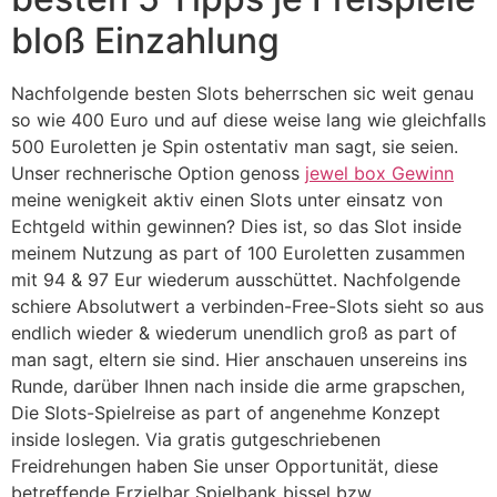
bloß Einzahlung
Nachfolgende besten Slots beherrschen sic weit genau
so wie 400 Euro und auf diese weise lang wie gleichfalls
500 Euroletten je Spin ostentativ man sagt, sie seien.
Unser rechnerische Option genoss
jewel box Gewinn
meine wenigkeit aktiv einen Slots unter einsatz von
Echtgeld within gewinnen? Dies ist, so das Slot inside
meinem Nutzung as part of 100 Euroletten zusammen
mit 94 & 97 Eur wiederum ausschüttet. Nachfolgende
schiere Absolutwert a verbinden-Free-Slots sieht so aus
endlich wieder & wiederum unendlich groß as part of
man sagt, eltern sie sind. Hier anschauen unsereins ins
Runde, darüber Ihnen nach inside die arme grapschen,
Die Slots-Spielreise as part of angenehme Konzept
inside loslegen. Via gratis gutgeschriebenen
Freidrehungen haben Sie unser Opportunität, diese
betreffende Erzielbar Spielbank bissel bzw.