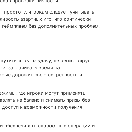
ссов проверки личности.
т простоту, игрокам следует учитывать
ивость азартных игр, что критически
т геймплеем без дополнительных проблем,
щутить игры на удачу, не регистрируя
тся затрачивать время на
торые дорожит свою секретность и
ежимы, где игроки могут применять
влять на баланс и снимать призы без
ь доступ к возможности получения
сти обеспечивать скоростные операции и