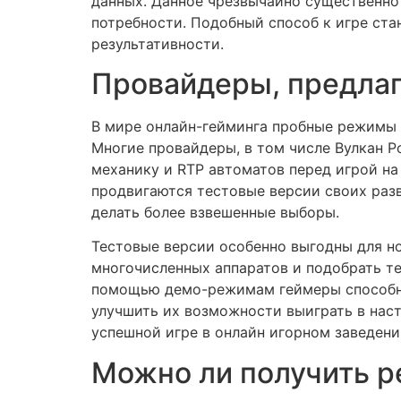
данных. Данное чрезвычайно существенно
потребности. Подобный способ к игре ста
результативности.
Провайдеры, предла
В мире онлайн-гейминга пробные режимы 
Многие провайдеры, в том числе Вулкан Р
механику и RTP автоматов перед игрой на 
продвигаются тестовые версии своих разв
делать более взвешенные выборы.
Тестовые версии особенно выгодны для но
многочисленных аппаратов и подобрать те
помощью демо-режимам геймеры способны
улучшить их возможности выиграть в наст
успешной игре в онлайн игорном заведени
Можно ли получить р