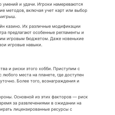
ю умений и удачи. Игроки намереваются
ие методов, включая учет карт или выбор
ыигрыш.
айн казино. Их различные модификации
игра предлагают особенные регламенты и
воим игровым бюджетом. Даже новенькие
вои игровые навыки.
тва и риски этого хобби. Приступим с
 любого места на планете, где доступен
точно. Более того, вознаграждения и
ороны. Основной из этих факторов — риск
время за развлечениями в ожидании на
бирать лицензированные ресурсы с