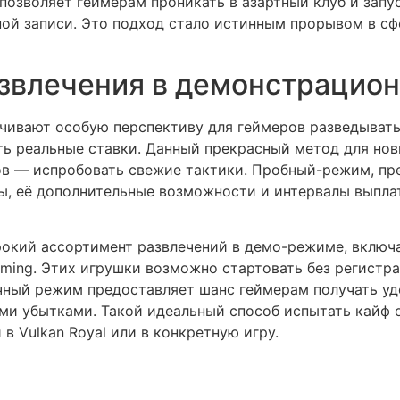
позволяет геймерам проникать в азартный клуб и запус
ной записи. Это подход стало истинным прорывом в сф
звлечения в демонстрацио
ивают особую перспективу для геймеров разведывать
ть реальные ставки. Данный прекрасный метод для нов
в — испробовать свежие тактики. Пробный-режим, пре
, её дополнительные возможности и интервалы выплат, 
окий ассортимент развлечений в демо-режиме, включ
aming. Этих игрушки возможно стартовать без регистр
чный режим предоставляет шанс геймерам получать удо
и убытками. Такой идеальный способ испытать кайф о
в Vulkan Royal или в конкретную игру.