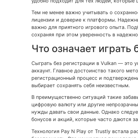
удобно подходит для тех людей, которые 
Тем не менее важно учитывать о сохранно
лицензии и доверие к платформы. Надежн
важно для приятного игрового опыта. Под
сохраняя при этом уверенность в надежно
Что означает играть 
Сыграть без регистрации в Vulkan — это 
аккаунт. Главное достоинство такого мет
регистрационный процесс и подтверждени
выбирает сохранять себя неизвестным.
В преимущественно ситуаций такие забав
цифровую валюту или другие непрозрачные
нужды давать свои данные. Однако следуе
бонусов и акций, которые часто даются з
Технология Pay N Play от Trustly встала