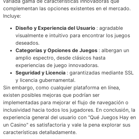
variada gama de características innovadoras que
complementan las opciones existentes en el mercado.
Incluye:
Diseño y Experiencia del Usuario
: agradable
visualmente e intuitivo para encontrar los juegos
deseados.
Categorías y Opciones de Juegos
: albergan un
amplio espectro, desde clásicos hasta
experiencias de juego innovadoras.
Seguridad y Licencia
: garantizadas mediante SSL
y licencia gubernamental.
Sin embargo, como cualquier plataforma en línea,
existen posibles mejoras que podrían ser
implementadas para mejorar el flujo de navegación o
inclusividad hacia todos los jugadores. En conclusión, la
experiencia general del usuario con "Qué Juegos Hay en
un Casino" es satisfactoria y vale la pena explorar sus
características detalladamente.