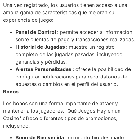
Una vez registrado, los usuarios tienen acceso a una
amplia gama de características que mejoran su
experiencia de juego:
Panel de Control
: permite acceder a información
sobre cuentas de pago y transacciones realizadas.
Historial de Jugadas
: muestra un registro
completo de las jugadas pasadas, incluyendo
ganancias y pérdidas.
Alertas Personalizadas
: ofrece la posibilidad de
configurar notificaciones para recordatorios de
apuestas o cambios en el perfil del usuario.
Bonos
Los bonos son una forma importante de atraer y
mantener a los jugadores. "Qué Juegos Hay en un
Casino" ofrece diferentes tipos de promociones,
incluyendo:
Bono de Bienvenida
: un monto fijo destinado