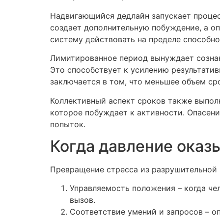
Надвигающийся дедлайн запускает процес
создает дополнительную побуждение, а оп
систему действовать на пределе способно
Лимитированное период вынуждает сознан
Это способствует к усилению результатив
заключается в том, что меньшее объем ср
Коллективный аспект сроков также выпол
которое побуждает к активности. Опасен
попыток.
Когда давление оказ
Превращение стресса из разрушительной 
Управляемость положения – когда че
вызов.
Соответствие умений и запросов – о