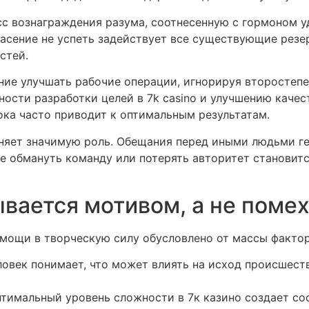
с вознаграждения разума, соотнесенную с гормоном у
асение не успеть задействует все существующие резер
стей.
ие улучшать рабочие операции, игнорируя второстепен
ности разработки целей в 7k casino и улучшению кач
ока часто приводит к оптимальным результатам.
няет значимую роль. Обещания перед иными людьми г
ие обмануть команду или потерять авторитет станови
ывается мотивом, а не поме
мощи в творческую силу обусловлено от массы фактор
ловек понимает, что может влиять на исход происшест
птимальный уровень сложности в 7к казино создает со