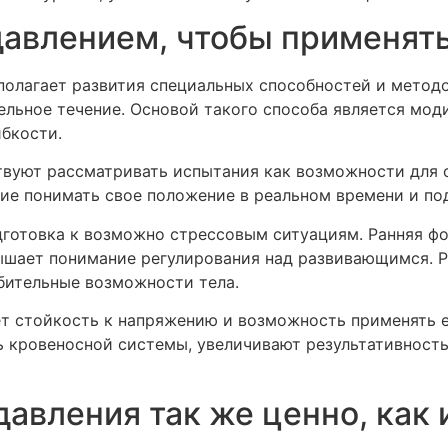
давлением, чтобы применять
олагает развития специальных способностей и метод
ельное течение. Основой такого способа является мо
бкости.
вуют рассматривать испытания как возможности для со
ие понимать свое положение в реальном времени и по
дготовка к возможно стрессовым ситуациям. Ранняя фо
ышает понимание регулирования над развивающимся. Р
бительные возможности тела.
ет стойкость к напряжению и возможность применять 
 кровеносной системы, увеличивают результативност
авления так же ценно, как 