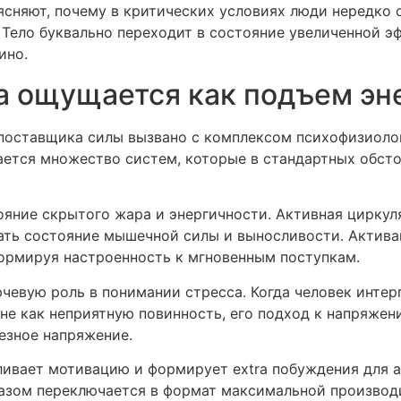
сняют, почему в критических условиях люди нередко
Тело буквально переходит в состояние увеличенной э
ино.
а ощущается как подъем эн
поставщика силы вызвано с комплексом психофизиолог
ается множество систем, которые в стандартных обст
ояние скрытого жара и энергичности. Активная цирку
вать состояние мышечной силы и выносливости. Актив
ормируя настроенность к мгновенным поступкам.
чевую роль в понимании стресса. Когда человек интер
а не как неприятную повинность, его подход к напряже
лезное напряжение.
вает мотивацию и формирует extra побуждения для акт
разом переключается в формат максимальной производи