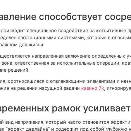
авление способствует соср
роизводит специальное воздействие на когнитивные 
пределен эволюционными системами, которые в опасны
важном для жизни.
ествляется направленная включение определенных уч
 зона, ответственная за исполнительные операции, кр
ние решений.
ния, соотносящиеся с отвлекающими элементами и нез
ание на решении насущной задачи
казино 7к
, игнориру
временных рамок усиливает
й вид напряжения, который часто становится эффекти
к “эффект дедлайна” и содержит под собой глубокую 