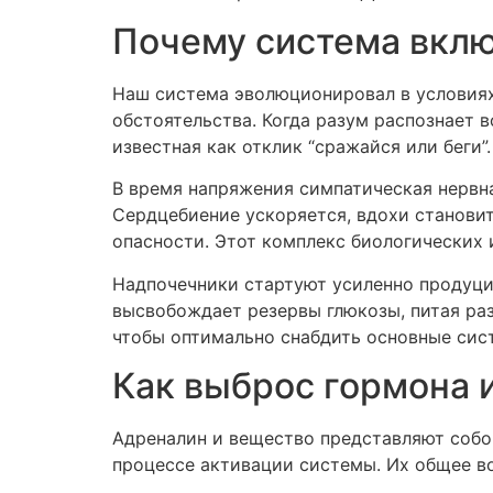
Почему система вклю
Наш система эволюционировал в условиях
обстоятельства. Когда разум распознает 
известная как отклик “сражайся или беги”.
В время напряжения симпатическая нервна
Сердцебиение ускоряется, вдохи станови
опасности. Этот комплекс биологических 
Надпочечники стартуют усиленно продуци
высвобождает резервы глюкозы, питая ра
чтобы оптимально снабдить основные сис
Как выброс гормона и
Адреналин и вещество представляют собо
процессе активации системы. Их общее во