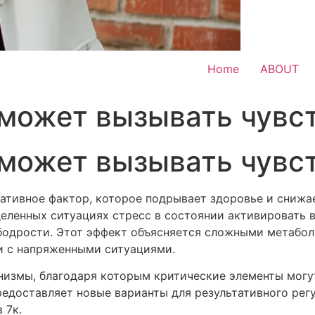
Home
ABOUT
может вызывать чувс
может вызывать чувс
ативное фактор, которое подрывает здоровье и снижа
еленных ситуациях стресс в состоянии активировать 
бодрости. Этот эффект объясняется сложными метабо
и с напряженными ситуациями.
низмы, благодаря которым критические элементы могу
редоставляет новые варианты для результативного ре
 7к.