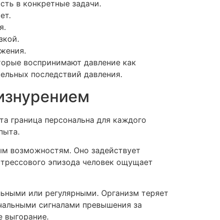
сть в конкретные задачи.
ет.
я.
зкой.
жения.
торые воспринимают давление как
тельных последствий давления.
изнурением
а граница персональна для каждого
пыта.
ым возможностям. Оно задействует
стрессового эпизода человек ощущает
льными или регулярными. Организм теряет
ачальными сигналами превышения за
е выгорание.