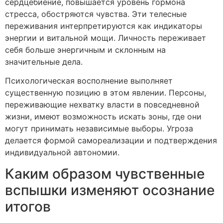
сердцебиение, повышается уровень гормона
стресса, обостряются чувства. Эти телесные
переживания интерпретируются как индикаторы
энергии и витальной мощи. Личность переживает
себя больше энергичным и склонным на
значительные дела.
Психологическая восполнение выполняет
существенную позицию в этом явлении. Персоны,
переживающие нехватку власти в повседневной
жизни, имеют возможность искать зоны, где они
могут принимать независимые выборы. Угроза
делается формой самореализации и подтверждения
индивидуальной автономии.
Каким образом чувственные
вспышки изменяют осознание
итогов