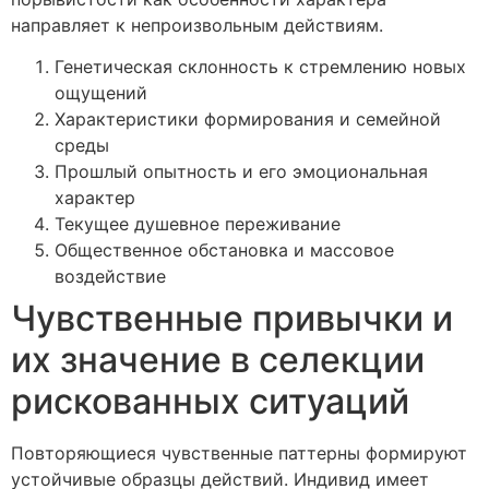
направляет к непроизвольным действиям.
Генетическая склонность к стремлению новых
ощущений
Характеристики формирования и семейной
среды
Прошлый опытность и его эмоциональная
характер
Текущее душевное переживание
Общественное обстановка и массовое
воздействие
Чувственные привычки и
их значение в селекции
рискованных ситуаций
Повторяющиеся чувственные паттерны формируют
устойчивые образцы действий. Индивид имеет