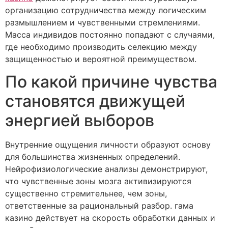
организацию сотрудничества между логическим
размышлением и чувственными стремлениями.
Масса индивидов постоянно попадают с случаями,
где необходимо производить селекцию между
защищенностью и вероятной преимуществом.
По какой причине чувства
становятся движущей
энергией выборов
Внутренние ощущения личности образуют основу
для большинства жизненных определений.
Нейрофизиологические анализы демонстрируют,
что чувственные зоны мозга активизируются
существенно стремительнее, чем зоны,
ответственные за рациональный разбор. гама
казино действует на скорость обработки данных и