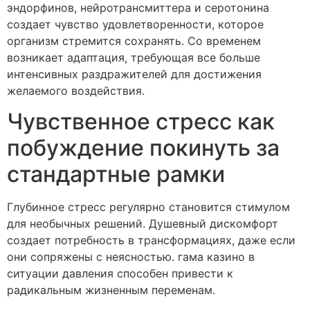
эндорфинов, нейротрансмиттера и серотонина
создает чувство удовлетворенности, которое
организм стремится сохранять. Со временем
возникает адаптация, требующая все больше
интенсивных раздражителей для достижения
желаемого воздействия.
Чувственное стресс как
побуждение покинуть за
стандартные рамки
Глубинное стресс регулярно становится стимулом
для необычных решений. Душевный дискомфорт
создает потребность в трансформациях, даже если
они сопряжены с неясностью. гама казино в
ситуации давления способен привести к
радикальным жизненным переменам.