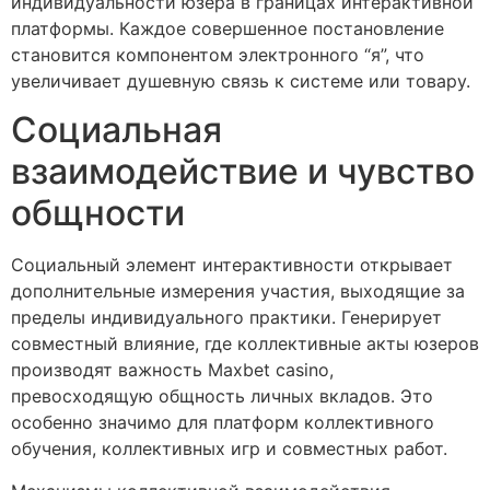
индивидуальности юзера в границах интерактивной
платформы. Каждое совершенное постановление
становится компонентом электронного “я”, что
увеличивает душевную связь к системе или товару.
Социальная
взаимодействие и чувство
общности
Социальный элемент интерактивности открывает
дополнительные измерения участия, выходящие за
пределы индивидуального практики. Генерирует
совместный влияние, где коллективные акты юзеров
производят важность Maxbet casino,
превосходящую общность личных вкладов. Это
особенно значимо для платформ коллективного
обучения, коллективных игр и совместных работ.