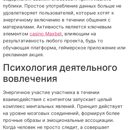
публики. Простое употребление данных больше не
удовлетворяет пользователей, которые хотят к
энергичному включению в течении общения с
материалами. Активность является ключевым
элементом
casino Maxbet
, влияющим на
результативность любого проекта, будь то
обучающая платформа, геймерское приложение или
рекламная акция.
Психология деятельного
вовлечения
Энергичное участие участника в течении
взаимодействия с контентом запускает целый
комплекс ментальных явлений. Принцип действует
на уровне мозговых соединений, формируя более
прочные образы и эмоциональные ассоциации.
Когда человек не просто следит, а совершает