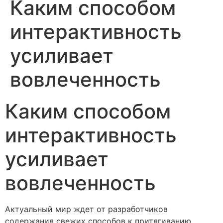
Каким способом
интерактивность
усиливает
вовлеченность
Каким способом
интерактивность
усиливает
вовлеченность
Актуальный мир ждет от разработчиков
содержания свежих способов к притягиванию