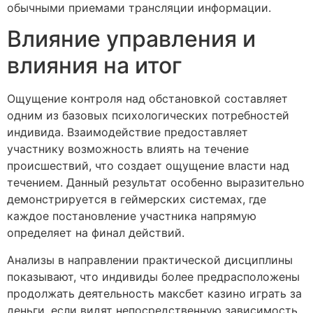
обычными приемами трансляции информации.
Влияние управления и
влияния на итог
Ощущение контроля над обстановкой составляет
одним из базовых психологических потребностей
индивида. Взаимодействие предоставляет
участнику возможность влиять на течение
происшествий, что создает ощущение власти над
течением. Данный результат особенно выразительно
демонстрируется в геймерских системах, где
каждое постановление участника напрямую
определяет на финал действий.
Анализы в направлении практической дисциплины
показывают, что индивиды более предрасположены
продолжать деятельность максбет казино играть за
деньги, если видят непосредственную зависимость