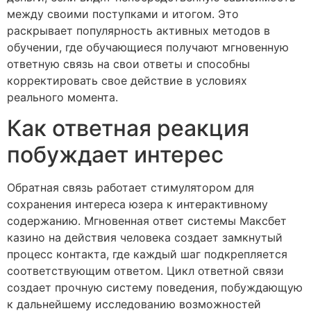
между своими поступками и итогом. Это
раскрывает популярность активных методов в
обучении, где обучающиеся получают мгновенную
ответную связь на свои ответы и способны
корректировать свое действие в условиях
реального момента.
Как ответная реакция
побуждает интерес
Обратная связь работает стимулятором для
сохранения интереса юзера к интерактивному
содержанию. Мгновенная ответ системы Максбет
казино на действия человека создает замкнутый
процесс контакта, где каждый шаг подкрепляется
соответствующим ответом. Цикл ответной связи
создает прочную систему поведения, побуждающую
к дальнейшему исследованию возможностей