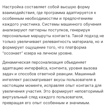
Настройка составляет собой высшую форму
взаимодействия, где программа адаптируется к
особенным необходимостям и предпочтениям
каждого участника. Системы машинного обучения
анализируют паттерны поступков, генерируя
персональные маршруты контакта. Такой подход не
только увеличивает релевантность материала, но и
формирует ощущение того, что платформа
“осознает” юзера на личном уровне.
Динамическая персонализация объединяет
адаптацию интерфейса, контента, уровня вызова
задач и способов ответной реакции. Машинный
интеллект рассматривает вкусы пользователя в
настоящем моменте, исправляя опыт контакта для
увеличения участия. Это формирует неповторимый
виртуальный след каждого пользователя,
превращая его опыт особенным и значимым.