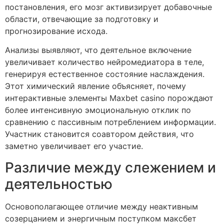
постановления, его мозг активизирует добавочные
области, отвечающие за подготовку и
прогнозирование исхода.
Анализы выявляют, что деятельное включение
увеличивает количество нейромедиатора в теле,
генерируя естественное состояние наслаждения.
Этот химический явление объясняет, почему
интерактивные элементы Maxbet casino порождают
более интенсивную эмоциональную отклик по
сравнению с пассивным потреблением информации.
Участник становится соавтором действия, что
заметно увеличивает его участие.
Различие между слежением и
деятельностью
Основополагающее отличие между неактивным
созерцанием и энергичным поступком максбет