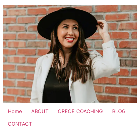
Skip
to
content
Home
ABOUT
CRECE COACHING
BLOG
CONTACT