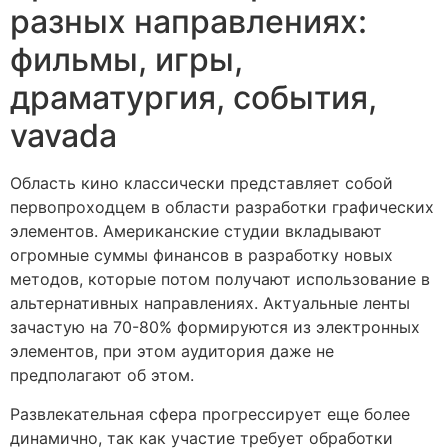
разных направлениях:
фильмы, игры,
драматургия, события,
vavada
Область кино классически представляет собой
первопроходцем в области разработки графических
элементов. Американские студии вкладывают
огромные суммы финансов в разработку новых
методов, которые потом получают использование в
альтернативных направлениях. Актуальные ленты
зачастую на 70-80% формируются из электронных
элементов, при этом аудитория даже не
предполагают об этом.
Развлекательная сфера прогрессирует еще более
динамично, так как участие требует обработки