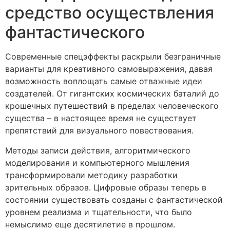
средство осуществления
фантастического
Современные спецэффекты раскрыли безграничные
варианты для креативного самовыражения, давая
возможность воплощать самые отважные идеи
создателей. От гигантских космических баталий до
крошечных путешествий в пределах человеческого
существа – в настоящее время не существует
препятствий для визуального повествования.
Методы записи действия, алгоритмического
моделирования и компьютерного мышления
трансформировали методику разработки
зрительных образов. Цифровые образы теперь в
состоянии существовать созданы с фантастической
уровнем реализма и тщательности, что было
немыслимо еще десятилетие в прошлом.