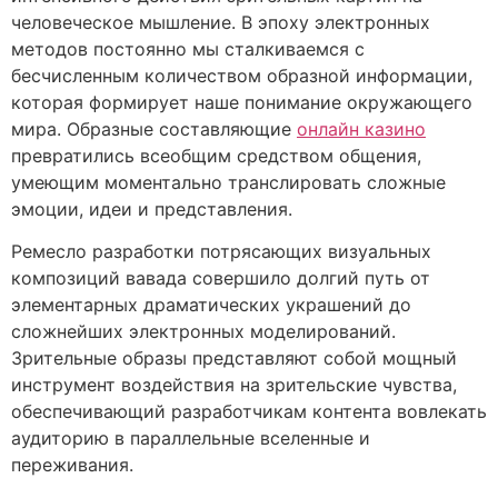
человеческое мышление. В эпоху электронных
методов постоянно мы сталкиваемся с
бесчисленным количеством образной информации,
которая формирует наше понимание окружающего
мира. Образные составляющие
онлайн казино
превратились всеобщим средством общения,
умеющим моментально транслировать сложные
эмоции, идеи и представления.
Ремесло разработки потрясающих визуальных
композиций вавада совершило долгий путь от
элементарных драматических украшений до
сложнейших электронных моделирований.
Зрительные образы представляют собой мощный
инструмент воздействия на зрительские чувства,
обеспечивающий разработчикам контента вовлекать
аудиторию в параллельные вселенные и
переживания.