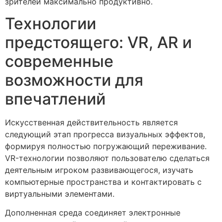
зрителей максимально продуктивно.
Технологии
предстоящего: VR, AR и
современные
возможности для
впечатлений
Искусственная действительность является
следующий этап прогресса визуальных эффектов,
формируя полностью погружающий переживание.
VR-технологии позволяют пользователю сделаться
деятельным игроком развивающегося, изучать
компьютерные пространства и контактировать с
виртуальными элементами.
Дополненная среда соединяет электронные