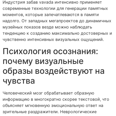
Индустрия забав vavada интенсивно применяет
современные технологии для генерации памятных
моментов, которые запечатлеваются в памяти
надолго. От западных мегапроектов до динамичных
музейных показов везде можно наблюдать
тенденцию к созданию максимально достоверных и
чувственно интенсивных визуальных ощущений.
Психология осознания:
почему визуальные
образы воздействуют на
чувства
Человеческий мозг обрабатывает образную
информацию в многократно скорее текстовой, что
объясняет мгновенную эмоциональную ответ на
зрительные раздражители. Неврологические