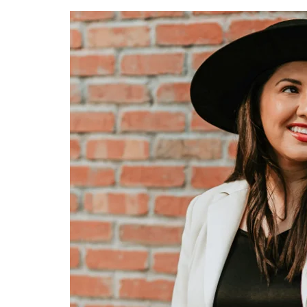
Skip
to
content