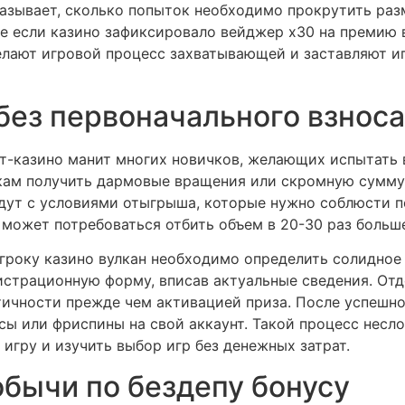
зывает, сколько попыток необходимо прокрутить разм
е если казино зафиксировало вейджер x30 на премию в
 делают игровой процесс захватывающей и заставляют 
без первоначального взноса
ет-казино манит многих новичков, желающих испытать 
кам получить дармовые вращения или скромную сумму 
идут с условиями отыгрыша, которые нужно соблюсти п
может потребоваться отбить объем в 20-30 раз больш
игроку казино вулкан необходимо определить солидное 
гистрационную форму, вписав актуальные сведения. Отд
ичности прежде чем активацией приза. После успешн
сы или фриспины на свой аккаунт. Такой процесс несло
игру и изучить выбор игр без денежных затрат.
бычи по бездепу бонусу