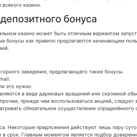
 всякого казино.
депозитного бонуса
альном казино может быть отличным вариантом запусти
ные бонусы как правило предлагаются начинающим поль
вий.
игорного заведения, предлагающего такие бонусы.
ail.
ли это нужно.
вляются в виде дармовых вращений или скромной объем
прочем, прежде чем воспользоваться акцией, следует 
атривать обязательное осуществление определённого 
са. Некоторые предложения действуют лишь пару суто
 в срок. Главным моментом является подбор доверенно