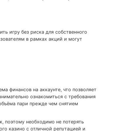
ть игру без риска для собственного
зователям в рамках акций и могут
а финансов на аккаунте, что позволяет
внимательно ознакомиться с требования
объёма пари прежде чем снятием
к, поэтому необходимо не потерять
го казино с отличной репутацией и