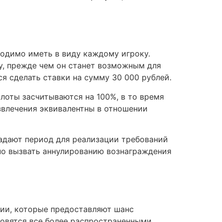
одимо иметь в виду каждому игроку.
у, прежде чем он станет возможным для
ся сделать ставки на сумму 30 000 рублей.
лоты засчитываются на 100%, в то время
азвлечения эквивалентны в отношении
адают период для реализации требований
но вызвать аннулированию вознаграждения
ции, которые предоставляют шанс
новятся все более распространенными