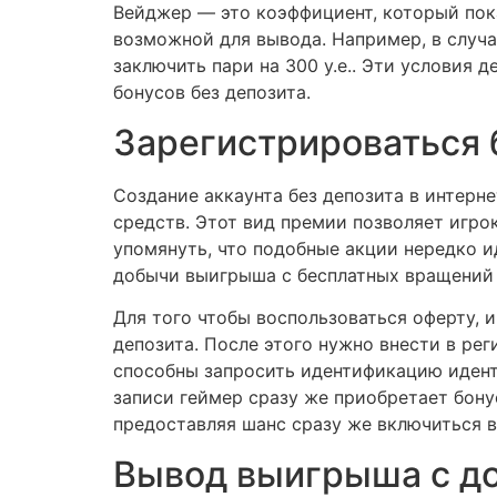
Вейджер — это коэффициент, который пока
возможной для вывода. Например, в случа
заключить пари на 300 у.е.. Эти условия
бонусов без депозита.
Зарегистрироваться 
Создание аккаунта без депозита в интерн
средств. Этот вид премии позволяет игро
упомянуть, что подобные акции нередко 
добычи выигрыша с бесплатных вращений 
Для того чтобы воспользоваться оферту, 
депозита. После этого нужно внести в ре
способны запросить идентификацию идент
записи геймер сразу же приобретает бону
предоставляя шанс сразу же включиться в 
Вывод выигрыша с до