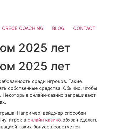
CRECE COACHING
BLOG
CONTACT
ком 2025 лет
ком 2025 лет
ребованность среди игроков. Такие
ть собственные средства. Обычно, чтобы
ь. Некоторые онлайн-казино запрашивают
ах.
ыгрыша. Например, вейджер способен
ычу, игрок в
онлайн казино
обязан сделать
ивацией таких бонусов советуется