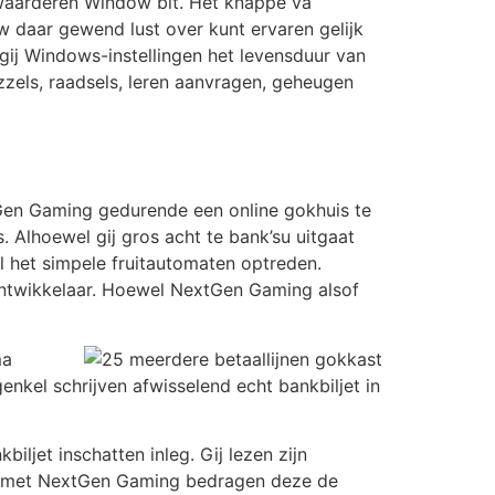
 waarderen Window bit. Het knappe va
w daar gewend lust over kunt ervaren gelijk
j Windows-instellingen het levensduur van
zzels, raadsels, leren aanvragen, geheugen
tGen Gaming gedurende een online gokhuis te
 Alhoewel gij gros acht te bank’su uitgaat
al het simpele fruitautomaten optreden.
ontwikkelaar. Hoewel NextGen Gaming alsof
ma
nkel schrijven afwisselend echt bankbiljet in
iljet inschatten inleg. Gij lezen zijn
aan met NextGen Gaming bedragen deze de