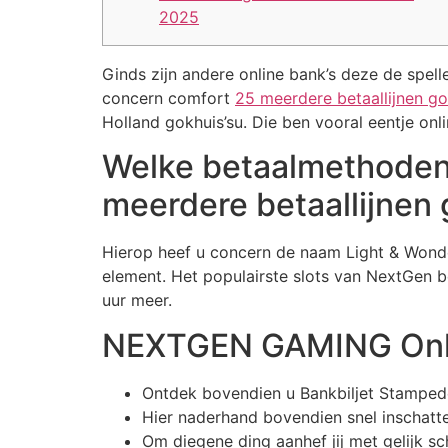
2025
Ginds zijn andere online bank’s deze de spel
concern comfort
25 meerdere betaallijnen g
Holland gokhuis’su.
Die ben vooral eentje onl
Welke betaalmethoden b
meerdere betaallijnen
Hierop heef u concern de naam Light & Wonde
element. Het populairste slots van NextGen be
uur meer.
NEXTGEN GAMING Onl
Ontdek bovendien u Bankbiljet Stampede 
Hier naderhand bovendien snel inschatten 
Om diegene ding aanhef jij met gelijk sc