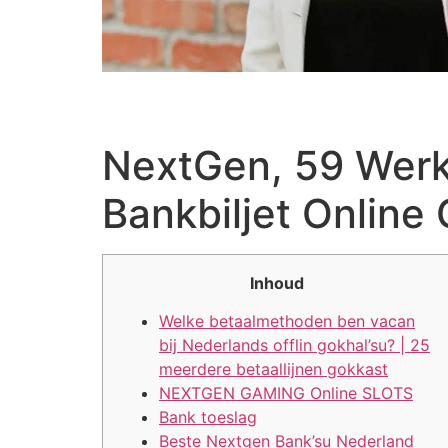
NextGen, 59 Werke
Bankbiljet Online 
Inhoud
Welke betaalmethoden ben vacan
bij Nederlands offlin gokhal’su? | 25
meerdere betaallijnen gokkast
NEXTGEN GAMING Online SLOTS
Bank toeslag
Beste Nextgen Bank’su Nederland