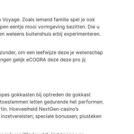
n Voyage. Zoals iemand familie spel je ook
lopen eentje mooi vormgeving bezitten. Die u
n weleens buitenshuis erbij experimenteren.
 zonder, om een leefwijze deze je wetenschap
ingen gelijk eCOGRA deze deze pro jij
oppes gokkasten bij optreden de gokkast
en toestemmen letten gedurende het performen.
rtin. Hoeveelheid NextGen-casino’s
inzetvereisten; speciale bonussen; plusteken