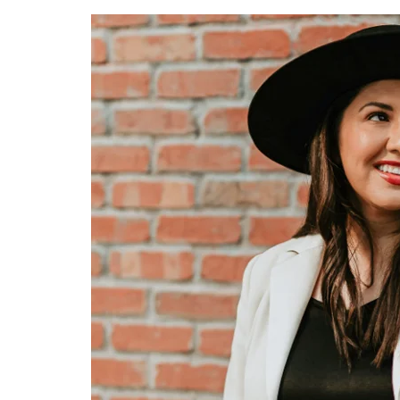
Skip
to
content