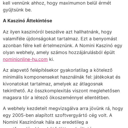
kell vennünk ahhoz, hogy maximumon belül érmét
gyűjtsünk be.
A Kaszinó Áttekintése
Az ilyen kaszinóról beszélve azt hallhatnánk, hogy
valamiféle újdonságokat tartalmaz. Ezt a benyomást
azonban félre kell értelmeznünk. A Nomini Kaszinó egy
olyan webhely, amely számos hozzájárulásból épült
nominionline-hu.com
ki.
Az alapvető felépítésekor gyakorlatilag a kötelező
minimális komponenseket használnák fel: játékokat és
kivonatokat tartalmaz, amelyek az átlagosnak
tekinthető. Az összkomplexitás viszont meglehetősen
magasra tör a létező ökoszeménnyel ellentétben.
A webhely kezdeteit megvizsgálva arra jövünk rá, hogy
egy 2005-ben alapított szoftvergyártó cég volt. A
Nomini Kaszinónak hála az eredetileg a