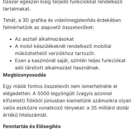
tízezer egészen kisig terjedő funkciókkal rendelkező
tartalmakat.
Tehát, a 3D grafika és videómegjelenítés érdekében
felmérhetünk az alapvető összetevőket:
Az asztali alkalmazásokat
A mobil készülékeknél rendelkező mobillal
működtethető verziókhoz tartozót.
Ezen a kaszinónál saját, szintén teljes funkciókat
adó társított alkalmazást használnak.
Megbizonyosodás
Egy másik fontos összetevőt nem ismerhetnénk el
elégedetten. A 5000 legyöngült (vagyis azonnal
kifizetett) fiókból júniusban kiemeltünk számunkra olyan
valós eszközre vonatkozó tényeket: a 35 milliárd dollár
értékű hitelszámlát.
Fenntartás és Elősegítés