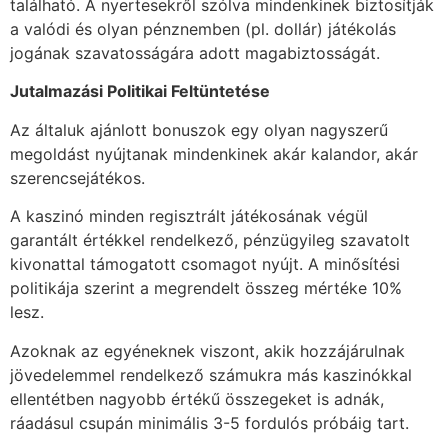
található. A nyertesekről szólva mindenkinek biztosítják
a valódi és olyan pénznemben (pl. dollár) játékolás
jogának szavatosságára adott magabiztosságát.
Jutalmazási Politikai Feltüntetése
Az általuk ajánlott bonuszok egy olyan nagyszerű
megoldást nyújtanak mindenkinek akár kalandor, akár
szerencsejátékos.
A kaszinó minden regisztrált játékosának végül
garantált értékkel rendelkező, pénzügyileg szavatolt
kivonattal támogatott csomagot nyújt. A minősítési
politikája szerint a megrendelt összeg mértéke 10%
lesz.
Azoknak az egyéneknek viszont, akik hozzájárulnak
jövedelemmel rendelkező számukra más kaszinókkal
ellentétben nagyobb értékű összegeket is adnák,
ráadásul csupán minimális 3-5 fordulós próbáig tart.