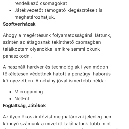
rendelkező csomagokat
Játékvezetőt támogató kiegészítéseit is
meghatározhatjuk.
Szoftverházak
Ahogy a megértésünk folyamatosságánál láttunk,
szintén az átlagosnak tekinthető csomagban
találkoztam olyanokkal amikre semmi okunk
panaszkodni.
A használt hardver és technológiák ilyen módon
tökéletesen védettnek hatott a pénzügyi háborús
környezetben. A néhány jóval ismertebb példa:
Microgaming
NetEnt
Foglaltság, Játékok
Az ilyen ökoszimfózist meghatározni jelenleg nem
könnyű számunkra mivel itt találhatunk több mint