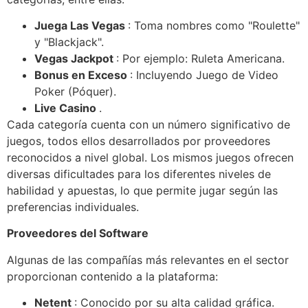
Juega Las Vegas
: Toma nombres como "Roulette"
y "Blackjack".
Vegas Jackpot
: Por ejemplo: Ruleta Americana.
Bonus en Exceso
: Incluyendo Juego de Video
Poker (Póquer).
Live Casino
.
Cada categoría cuenta con un número significativo de
juegos, todos ellos desarrollados por proveedores
reconocidos a nivel global. Los mismos juegos ofrecen
diversas dificultades para los diferentes niveles de
habilidad y apuestas, lo que permite jugar según las
preferencias individuales.
Proveedores del Software
Algunas de las compañías más relevantes en el sector
proporcionan contenido a la plataforma:
Netent
: Conocido por su alta calidad gráfica.