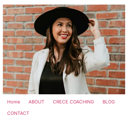
Skip
to
content
Home
ABOUT
CRECE COACHING
BLOG
CONTACT