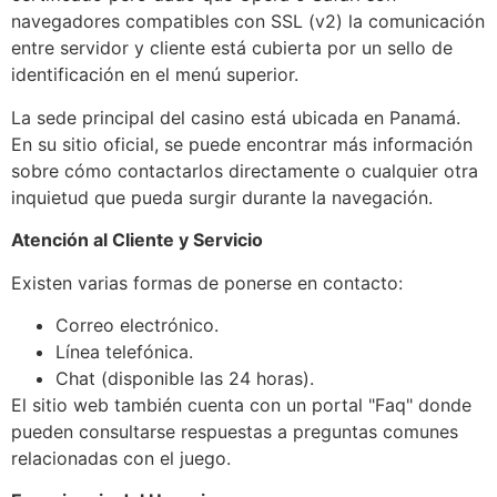
navegadores compatibles con SSL (v2) la comunicación
entre servidor y cliente está cubierta por un sello de
identificación en el menú superior.
La sede principal del casino está ubicada en Panamá.
En su sitio oficial, se puede encontrar más información
sobre cómo contactarlos directamente o cualquier otra
inquietud que pueda surgir durante la navegación.
Atención al Cliente y Servicio
Existen varias formas de ponerse en contacto:
Correo electrónico.
Línea telefónica.
Chat (disponible las 24 horas).
El sitio web también cuenta con un portal "Faq" donde
pueden consultarse respuestas a preguntas comunes
relacionadas con el juego.