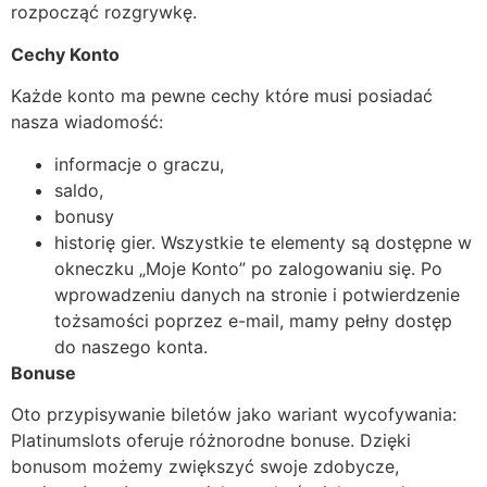
rozpocząć rozgrywkę.
Cechy Konto
Każde konto ma pewne cechy które musi posiadać
nasza wiadomość:
informacje o graczu,
saldo,
bonusy
historię gier. Wszystkie te elementy są dostępne w
okneczku „Moje Konto” po zalogowaniu się. Po
wprowadzeniu danych na stronie i potwierdzenie
tożsamości poprzez e-mail, mamy pełny dostęp
do naszego konta.
Bonuse
Oto przypisywanie biletów jako wariant wycofywania:
Platinumslots oferuje różnorodne bonuse. Dzięki
bonusom możemy zwiększyć swoje zdobycze,