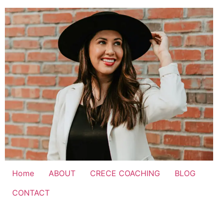
Skip
to
content
Home
ABOUT
CRECE COACHING
BLOG
CONTACT