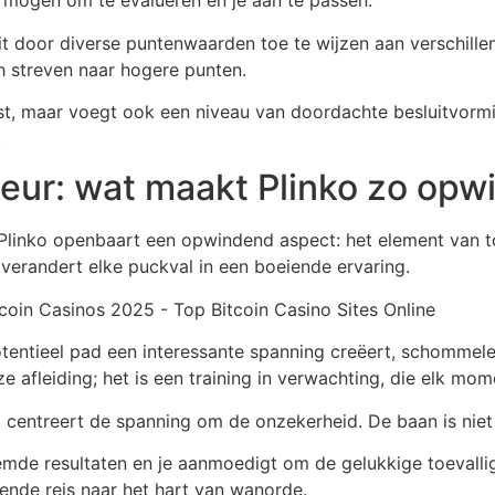
ermogen om te evalueren en je aan te passen.
 door diverse puntenwaarden toe te wijzen aan verschillende
ch streven naar hogere punten.
nst, maar voegt ook een niveau van doordachte besluitvormi
.
keur: wat maakt Plinko zo op
Plinko openbaart een opwindend aspect: het element van to
 verandert elke puckval in een boeiende ervaring.
otentieel pad een interessante spanning creëert, schommel
ze afleiding; het is een training in verwachting, die elk m
, centreert de spanning om de onzekerheid. De baan is niet
temde resultaten en je aanmoedigt om de gelukkige toevall
rende reis naar het hart van wanorde.