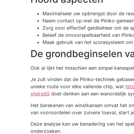
Maximaliseer uw opbrengst door de resu
Neem contact op met de Plinko-gemeens
Zorg voor effectief geldbeheer om de s
Beleef de onvoorspelbaarheid van Plink
Maak gebruik van het scoresysteem om d
De grondbeginselen v
Ook al lijkt het misschien een simpel kansspel
Je zult vinden dat de Plinko-techniek gebase
unieke route voor elke vallende chip, wat
htt
xhdrsdQ
doet denken aan een wanordelijk syst
Het berekenen van winstkansen omvat het ond
van vooroordelen over zuivere toeval, start j
Deze analyse kan uw benadering van het spel 
onderzoeken.