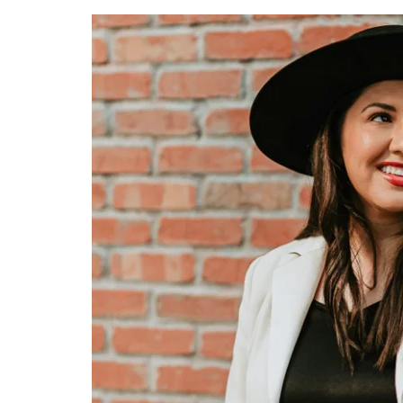
Skip
to
content