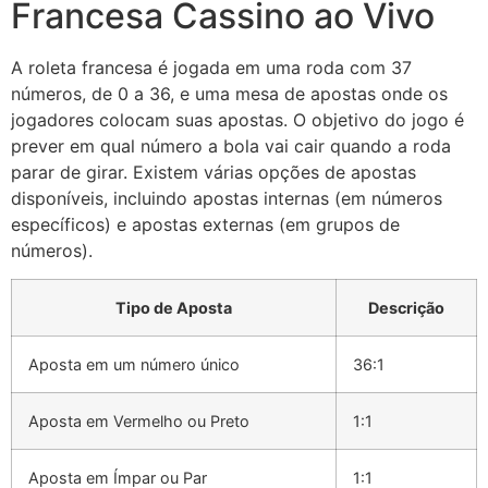
Francesa Cassino ao Vivo
A roleta francesa é jogada em uma roda com 37
números, de 0 a 36, e uma mesa de apostas onde os
jogadores colocam suas apostas. O objetivo do jogo é
prever em qual número a bola vai cair quando a roda
parar de girar. Existem várias opções de apostas
disponíveis, incluindo apostas internas (em números
específicos) e apostas externas (em grupos de
números).
Tipo de Aposta
Descrição
Aposta em um número único
36:1
Aposta em Vermelho ou Preto
1:1
Aposta em Ímpar ou Par
1:1