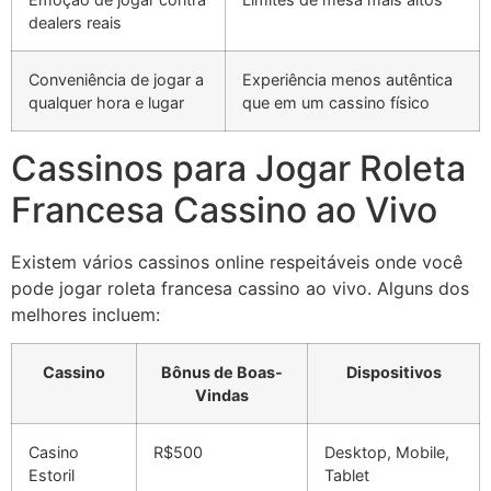
dealers reais
Conveniência de jogar a
Experiência menos autêntica
qualquer hora e lugar
que em um cassino físico
Cassinos para Jogar Roleta
Francesa Cassino ao Vivo
Existem vários cassinos online respeitáveis onde você
pode jogar roleta francesa cassino ao vivo. Alguns dos
melhores incluem:
Cassino
Bônus de Boas-
Dispositivos
Vindas
Casino
R$500
Desktop, Mobile,
Estoril
Tablet