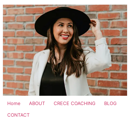
Skip
to
content
Home
ABOUT
CRECE COACHING
BLOG
CONTACT