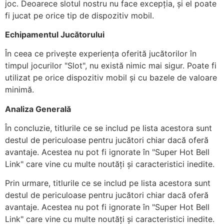
joc. Deoarece slotul nostru nu face excepția, și el poate
fi jucat pe orice tip de dispozitiv mobil.
Echipamentul Jucătorului
În ceea ce privește experiența oferită jucătorilor în
timpul jocurilor "Slot", nu există nimic mai sigur. Poate fi
utilizat pe orice dispozitiv mobil și cu bazele de valoare
minimă.
Analiza Generală
În concluzie, titlurile ce se includ pe lista acestora sunt
destul de periculoase pentru jucători chiar dacă oferă
avantaje. Acestea nu pot fi ignorate în "Super Hot Bell
Link" care vine cu multe noutăți și caracteristici inedite.
Prin urmare, titlurile ce se includ pe lista acestora sunt
destul de periculoase pentru jucători chiar dacă oferă
avantaje. Acestea nu pot fi ignorate în "Super Hot Bell
Link" care vine cu multe noutăți și caracteristici inedite.