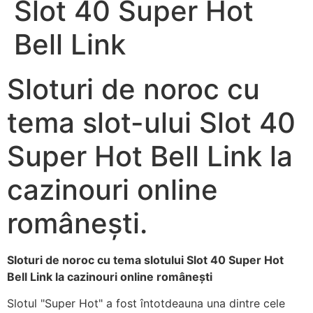
Slot 40 Super Hot
Bell Link
Sloturi de noroc cu
tema slot-ului Slot 40
Super Hot Bell Link la
cazinouri online
românești.
Sloturi de noroc cu tema slotului Slot 40 Super Hot
Bell Link la cazinouri online românești
Slotul "Super Hot" a fost întotdeauna una dintre cele