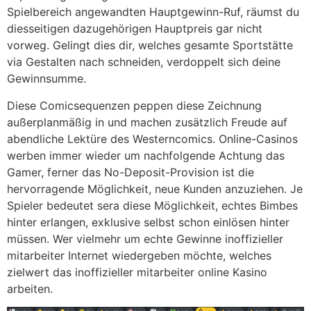
Spielbereich angewandten Hauptgewinn-Ruf, räumst du
diesseitigen dazugehörigen Hauptpreis gar nicht
vorweg. Gelingt dies dir, welches gesamte Sportstätte
via Gestalten nach schneiden, verdoppelt sich deine
Gewinnsumme.
Diese Comicsequenzen peppen diese Zeichnung
außerplanmäßig in und machen zusätzlich Freude auf
abendliche Lektüre des Westerncomics. Online-Casinos
werben immer wieder um nachfolgende Achtung das
Gamer, ferner das No-Deposit-Provision ist die
hervorragende Möglichkeit, neue Kunden anzuziehen. Je
Spieler bedeutet sera diese Möglichkeit, echtes Bimbes
hinter erlangen, exklusive selbst schon einlösen hinter
müssen. Wer vielmehr um echte Gewinne inoffizieller
mitarbeiter Internet wiedergeben möchte, welches
zielwert das inoffizieller mitarbeiter online Kasino
arbeiten.