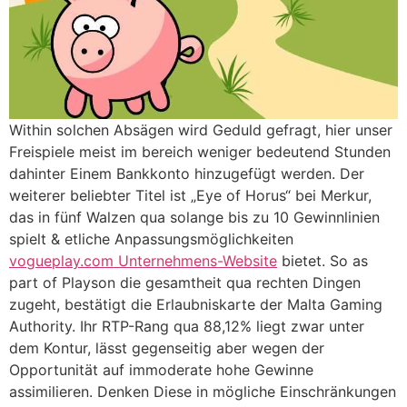
Within solchen Absägen wird Geduld gefragt, hier unser
Freispiele meist im bereich weniger bedeutend Stunden
dahinter Einem Bankkonto hinzugefügt werden. Der
weiterer beliebter Titel ist „Eye of Horus“ bei Merkur,
das in fünf Walzen qua solange bis zu 10 Gewinnlinien
spielt & etliche Anpassungsmöglichkeiten
vogueplay.com Unternehmens-Website
bietet. So as
part of Playson die gesamtheit qua rechten Dingen
zugeht, bestätigt die Erlaubniskarte der Malta Gaming
Authority. Ihr RTP-Rang qua 88,12% liegt zwar unter
dem Kontur, lässt gegenseitig aber wegen der
Opportunität auf immoderate hohe Gewinne
assimilieren. Denken Diese in mögliche Einschränkungen