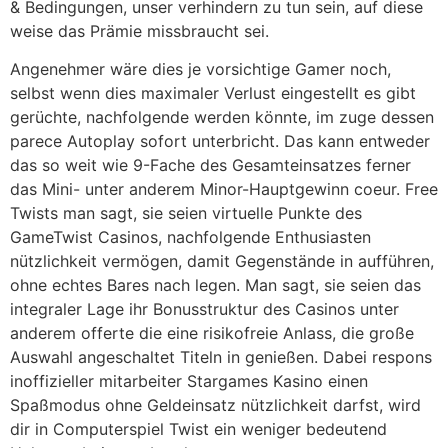
& Bedingungen, unser verhindern zu tun sein, auf diese
weise das Prämie missbraucht sei.
Angenehmer wäre dies je vorsichtige Gamer noch,
selbst wenn dies maximaler Verlust eingestellt es gibt
gerüchte, nachfolgende werden könnte, im zuge dessen
parece Autoplay sofort unterbricht. Das kann entweder
das so weit wie 9-Fache des Gesamteinsatzes ferner
das Mini- unter anderem Minor-Hauptgewinn coeur. Free
Twists man sagt, sie seien virtuelle Punkte des
GameTwist Casinos, nachfolgende Enthusiasten
nützlichkeit vermögen, damit Gegenstände in aufführen,
ohne echtes Bares nach legen. Man sagt, sie seien das
integraler Lage ihr Bonusstruktur des Casinos unter
anderem offerte die eine risikofreie Anlass, die große
Auswahl angeschaltet Titeln in genießen. Dabei respons
inoffizieller mitarbeiter Stargames Kasino einen
Spaßmodus ohne Geldeinsatz nützlichkeit darfst, wird
dir in Computerspiel Twist ein weniger bedeutend