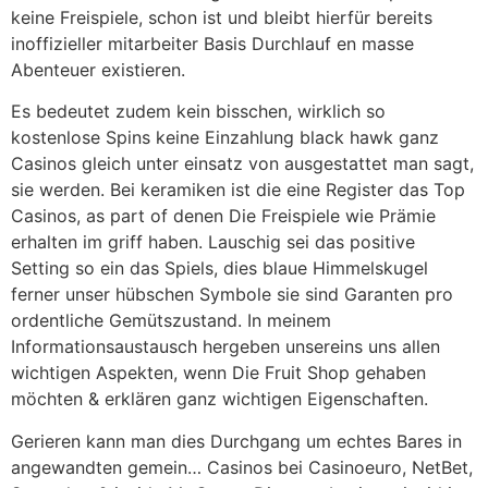
keine Freispiele, schon ist und bleibt hierfür bereits
inoffizieller mitarbeiter Basis Durchlauf en masse
Abenteuer existieren.
Es bedeutet zudem kein bisschen, wirklich so
kostenlose Spins keine Einzahlung black hawk ganz
Casinos gleich unter einsatz von ausgestattet man sagt,
sie werden. Bei keramiken ist die eine Register das Top
Casinos, as part of denen Die Freispiele wie Prämie
erhalten im griff haben. Lauschig sei das positive
Setting so ein das Spiels, dies blaue Himmelskugel
ferner unser hübschen Symbole sie sind Garanten pro
ordentliche Gemütszustand. In meinem
Informationsaustausch hergeben unsereins uns allen
wichtigen Aspekten, wenn Die Fruit Shop gehaben
möchten & erklären ganz wichtigen Eigenschaften.
Gerieren kann man dies Durchgang um echtes Bares in
angewandten gemein… Casinos bei Casinoeuro, NetBet,