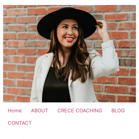
Skip
to
content
Home
ABOUT
CRECE COACHING
BLOG
CONTACT