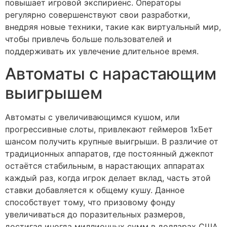
повышает игровой экспириенс. Операторы
регулярно совершенствуют свои разработки,
внедряя новые техники, такие как виртуальный мир,
чтобы привлечь больше пользователей и
поддерживать их увлечение длительное время.
Автоматы с нарастающим
выигрышем
Автоматы с увеличивающимся кушом, или
прогрессивные слоты, привлекают геймеров 1хБет
шансом получить крупные выигрыши. В различие от
традиционных аппаратов, где постоянный джекпот
остаётся стабильным, в нарастающих аппаратах
каждый раз, когда игрок делает вклад, часть этой
ставки добавляется к общему кушу. Данное
способствует тому, что призовому фонду
увеличиваться до поразительных размеров,
достигая иногда миллионных сумм в долларах США.