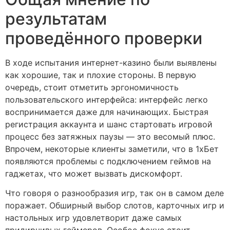
результатам
проведённого проверки
В ходе испытания интернет-казино были выявлены
как хорошие, так и плохие стороны. В первую
очередь, стоит отметить эргономичность
пользовательского интерфейса: интерфейс легко
воспринимается даже для начинающих. Быстрая
регистрация аккаунта и шанс стартовать игровой
процесс без затяжных паузы — это весомый плюс.
Впрочем, некоторые клиенты заметили, что в 1хБет
появляются проблемы с подключением геймов на
гаджетах, что может вызвать дискомфорт.
Что говоря о разнообразия игр, так он в самом деле
поражает. Обширный выбор слотов, карточных игр и
настольных игр удовлетворит даже самых
придирчивых геймеров. Особое фокус стоит