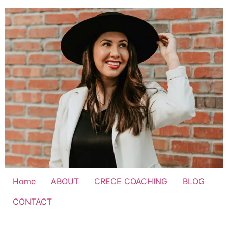
Skip
to
content
Home
ABOUT
CRECE COACHING
BLOG
CONTACT