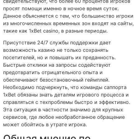
свидетельствуют, что более 60 процентов игроков
просят помощи именно в ночное время суток.
Данное объясняется с тем, что большинство игроки
из многочисленных временных зон входят на сайты,
такие как 1xBet casino, в разные периоды.
Присутствие 24/7 службы поддержки дает
возможность казино не только сохранять
посетителей, но и повышать их преданность.
Быстрые отклики на запросы содействуют
предотвратить отрицательного опыта и
обеспечивают безостановочный геймплей.
Необходимо подчеркнуть, что команды саппорта
1xBet обязаны знать деталям игрового процесса и
справляться с техпроблемы быстро и эффективно.
Эта ситуация в частности значимо для крупных
сервисов, где любое необработанное обращение
может обойтись в утрате игрока.
Общая мнение по