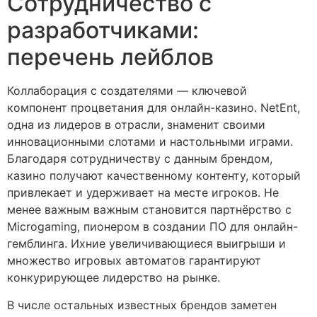
Сотрудничество с
разработчиками:
перечень лейблов
Коллаборация с создателями — ключевой
компонент процветания для онлайн-казино. NetEnt,
одна из лидеров в отрасли, знаменит своими
инновационными слотами и настольными играми.
Благодаря сотрудничеству с данным брендом,
казино получают качественному контенту, который
привлекает и удерживает на месте игроков. Не
менее важным важным становится партнёрство с
Microgaming, пионером в создании ПО для онлайн-
гемблинга. Ихние увеличивающиеся выигрыши и
множество игровых автоматов гарантируют
конкурирующее лидерство на рынке.
В числе остальных известных брендов заметен