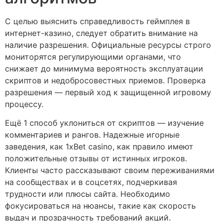
С целью выяснить справедливость геймплея в
интернет-казино, следует обратить внимание на
наличие разрешения. Официальные ресурсы строго
мониторятся регулирующими органами, что
снижает до минимума вероятность эксплуатации
скриптов и недобросовестных приемов. Проверка
разрешения — первый ход к защищенной игровому
процессу.
Ещё 1 способ уклониться от скриптов — изучение
комментариев и рангов. Надежные игорные
заведения, как 1xBet casino, как правило имеют
положительные отзывы от истинных игроков.
Клиенты часто рассказывают своим переживаниями
на сообществах и в соцсетях, подчеркивая
трудности или плюсы сайта. Необходимо
фокусироваться на нюансы, такие как скорость
выдач и прозрачность требований акций.