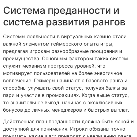
Система преданности и
система развития рангов
Системы лояльности в виртуальных казино стали
важной элементом геймерского опыта игры,
предлагая игрокам разнообразные поощрения и
преимущества. Основным фактором таких систем
служит механизм прогресса уровней, что
мотивирует пользователей на более энергичное
вовлечение. Геймеры начинают с базового ранга и
способны улучшать свой статус, получая баллы за
пари и участие в промоакциях. Когда выше статус,
то значительнее выгод: начиная с эксклюзивных
бонусов до личных менеджеров и быстрых выплат.
Действенная план преданности должна быть ясной и
доступной для понимания. Игроки обязаны точно
понимать, какие шаги приводят к увеличению ранга