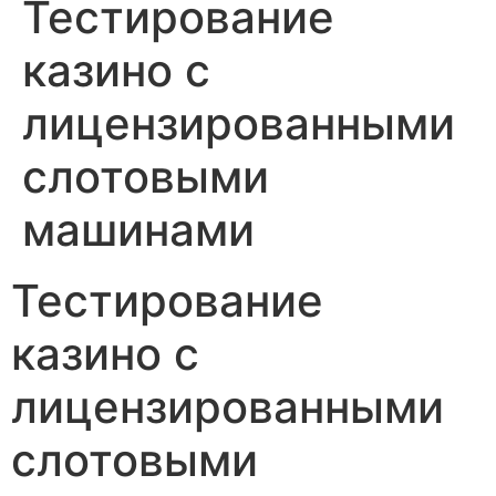
Тестирование
казино с
лицензированными
слотовыми
машинами
Тестирование
казино с
лицензированными
слотовыми