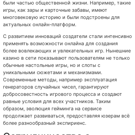
были частью общественной жизни. Например, такие
игры, как зары и карточные забавы, имеют
многовековую историю и были подстроены для
актуальных онлайн-платформ.
С развитием инноваций создатели стали интенсивно
применять возможности онлайна для создания
более вовлекающих и увлекательных игр. Нынешние
казино в сети показывают пользователям не только
обычные настольные игры, но и слоты с
уникальными сюжетами и механизмами.
Современные методы, например эксплуатация
генераторов случайных чисел, гарантируют
добросовестность игрового процесса и создают
равные условия для всех участников. Таким
образом, эволюция гейминга на сервисе
продолжает развиваться, предоставляя юзерам всё
более разнообразный экспириенс.