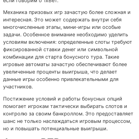
если говорим о 1хБет.
Механика призовых игр зачастую более сложная и
интересная. Это может содержать внутри себя
многочисленные этапы, мини-игры или особые
задачи. Особенное внимание необходимо уделить
условиям включения: определенные слоты требуют
фиксированной ставки денег или символьной
комбинации для старта бонусного тура. Такие
игровые автоматы зачастую обеспечивают более
увеличенные проценты выигрыша, что делает
данные игры особенно привлекательными для
участников.
Постижение условий и работы бонусных опций
помогает игрокам тактически выбирать слотов и
контролю за своим банкроллом. Это предоставляет
шанс не только наслаждаться игровым процессом,
но и повышать потенциальные выигрыши.