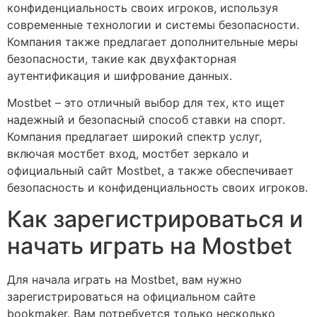
конфиденциальность своих игроков, используя
современные технологии и системы безопасности.
Компания также предлагает дополнительные меры
безопасности, такие как двухфакторная
аутентификация и шифрование данных.
Mostbet – это отличный выбор для тех, кто ищет
надежный и безопасный способ ставки на спорт.
Компания предлагает широкий спектр услуг,
включая мостбет вход, мостбет зеркало и
официальный сайт Mostbet, а также обеспечивает
безопасность и конфиденциальность своих игроков.
Как зарегистрироваться и
начать играть на Mostbet
Для начала играть на Mostbet, вам нужно
зарегистрироваться на официальном сайте
bookmaker. Вам потребуется только несколько