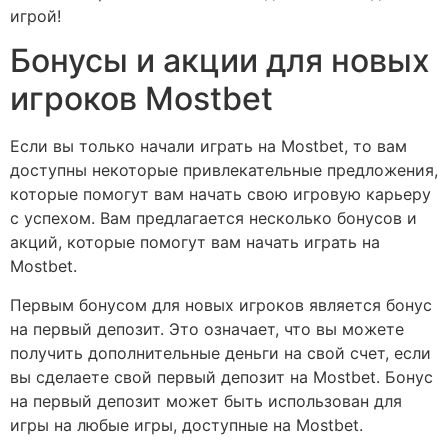
игрой!
Бонусы и акции для новых
игроков Mostbet
Если вы только начали играть на Mostbet, то вам
доступны некоторые привлекательные предложения,
которые помогут вам начать свою игровую карьеру
с успехом. Вам предлагается несколько бонусов и
акций, которые помогут вам начать играть на
Mostbet.
Первым бонусом для новых игроков является бонус
на первый депозит. Это означает, что вы можете
получить дополнительные деньги на свой счет, если
вы сделаете свой первый депозит на Mostbet. Бонус
на первый депозит может быть использован для
игры на любые игры, доступные на Mostbet.