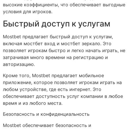
высокие коэффициенты, что обеспечивает выгодные
условия для игроков.
Быстрый доступ к услугам
Mostbet предлагает быстрый доступ к услугам,
включая мостбет вход и мостбет зеркало. Это
позволяет игрокам быстро и легко начать играть, не
затрачивая много времени на регистрацию и
авторизацию.
Кроме того, Mostbet предлагает мобильное
приложение, которое позволяет игрокам играть на
любом устройстве, где есть интернет. Это
обеспечивает доступность услуг компании в любое
время и из любого места.
Безопасность и конфиденциальность
Mostbet обеспечивает безопасность и