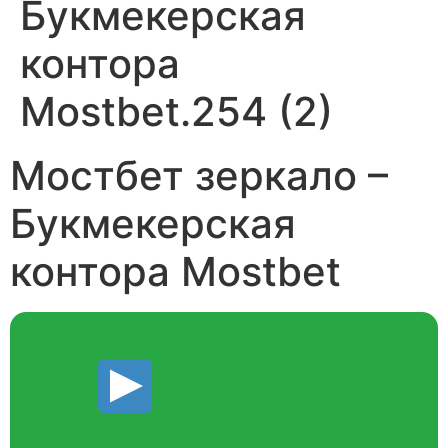
Букмекерская
контора
Mostbet.254 (2)
Мостбет зеркало –
Букмекерская
контора Mostbet