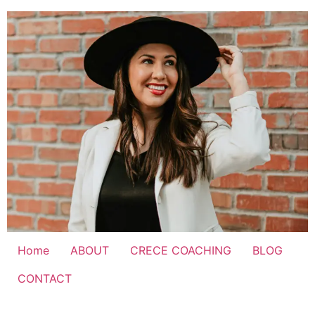
Skip
to
content
Home
ABOUT
CRECE COACHING
BLOG
CONTACT