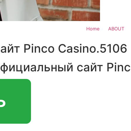
Home
ABOUT
йт Pinco Casino.5106 
Официальный сайт Pinc
Ь