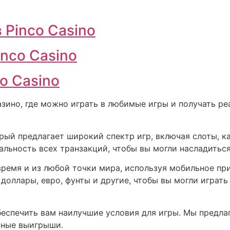
 Pinco Casino
inco Casino
o Casino
зино, где можно играть в любимые игры и получать реа
орый предлагает широкий спектр игр, включая слоты, к
льность всех транзакций, чтобы вы могли насладиться
 время и из любой точки мира, используя мобильное п
оллары, евро, фунты и другие, чтобы вы могли играть
беспечить вам наилучшие условия для игры. Мы предла
ьные выигрыши.