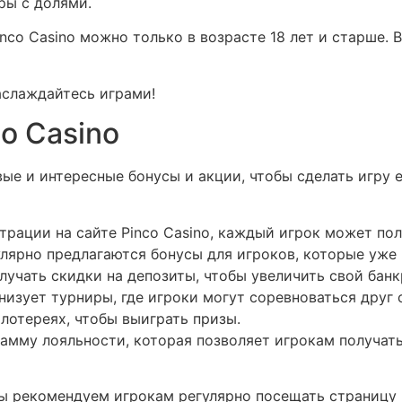
ры с долями.
inco Casino можно только в возрасте 18 лет и старше. 
наслаждайтесь играми!
co Casino
вые и интересные бонусы и акции, чтобы сделать игру 
трации на сайте Pinco Casino, каждый игрок может пол
лярно предлагаются бонусы для игроков, которые уже и
лучать скидки на депозиты, чтобы увеличить свой банк
анизует турниры, где игроки могут соревноваться друг 
 лотереях, чтобы выиграть призы.
грамму лояльности, которая позволяет игрокам получа
ы рекомендуем игрокам регулярно посещать страницу P