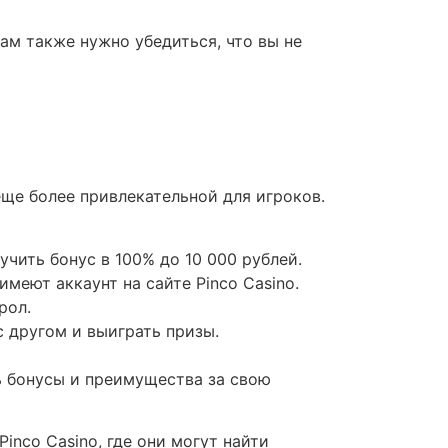
Вам также нужно убедиться, что вы не
еще более привлекательной для игроков.
учить бонус в 100% до 10 000 рублей.
меют аккаунт на сайте Pinco Casino.
рол.
с другом и выиграть призы.
ть бонусы и преимущества за свою
inco Casino, где они могут найти