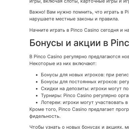
игры, включая слоты, карточные игры и иг
Важно! Вам нужно помнить, что играть в P
нарушаете местные законы и правила.
Начните играть в Pinco Casino сегодня и 
Бонусы и акции в Pin
В Pinco Casino регулярно предлагаются но
Некоторые из них включают:
Бонусы для новых игроков: при регис
Бонусы для постоянных игроков: регу
Скидки на депозиты: игроки могут по
Турниры: Pinco Casino регулярно орг
Лотереи: игроки могут участвовать в
Кроме того, Pinco Casino предлагает про
фидельность.
Чтобы узнать о новых бонусах и акциях, м