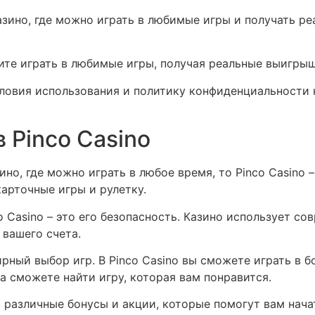
зино, где можно играть в любимые игры и получать реа
ите играть в любимые игры, получая реальные выигрыш
ловия использования и политику конфиденциальности н
 Pinco Casino
но, где можно играть в любое время, то Pinco Casino 
карточные игры и рулетку.
o Casino – это его безопасность. Казино использует с
вашего счета.
ый выбор игр. В Pinco Casino вы сможете играть в бо
да сможете найти игру, которая вам понравится.
т различные бонусы и акции, которые помогут вам начат