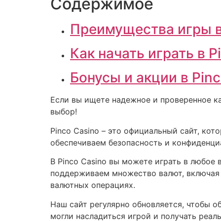
Содержимое
Преимущества игры в
Как начать играть в P
Бонусы и акции в Pinc
Если вы ищете надежное и проверенное ка
выбор!
Pinco Casino – это официальный сайт, кот
обеспечиваем безопасность и конфиденциа
В Pinco Casino вы можете играть в любое
поддерживаем множество валют, включая д
валютных операциях.
Наш сайт регулярно обновляется, чтобы о
могли насладиться игрой и получать реал