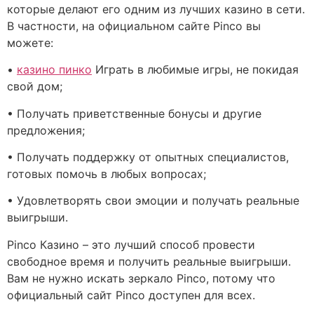
которые делают его одним из лучших казино в сети.
В частности, на официальном сайте Pinco вы
можете:
•
казино пинко
Играть в любимые игры, не покидая
свой дом;
• Получать приветственные бонусы и другие
предложения;
• Получать поддержку от опытных специалистов,
готовых помочь в любых вопросах;
• Удовлетворять свои эмоции и получать реальные
выигрыши.
Pinco Казино – это лучший способ провести
свободное время и получить реальные выигрыши.
Вам не нужно искать зеркало Pinco, потому что
официальный сайт Pinco доступен для всех.