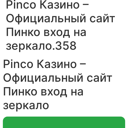
Pinco Казино –
Официальный сайт
Пинко вход на
зеркало.358
Pinco Казино –
Официальный сайт
Пинко вход на
зеркало