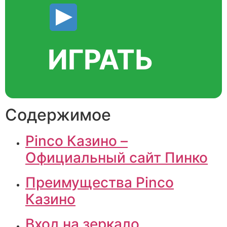
ИГРАТЬ
Содержимое
Pinco Казино –
Официальный сайт Пинко
Преимущества Pinco
Казино
Вход на зеркало