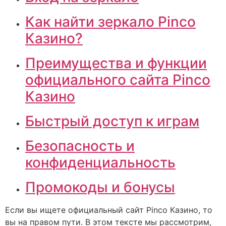
Как найти зеркало Pinco
Казино?
Преимущества и функции
официального сайта Pinco
Казино
Быстрый доступ к играм
Безопасность и
конфиденциальность
Промокоды и бонусы
Если вы ищете официальный сайт Pinco Казино, то
вы на правом пути. В этом тексте мы рассмотрим,