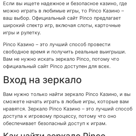
Если вы ищете надежное и безопасное казино, где
можно играть в любимые игры, то Pinco Казино –
ваш выбор. Официальный сайт Pinco предлагает
широкий спектр игр, включая слоты, карточные
игры и рулетку.
Pinco Казино – это лучший способ провести
свободное время и получить реальные выигрыши.
Вам не нужно искать зеркало Pinco, потому что
официальный сайт Pinco доступен для всех.
Вход на зеркало
Вам нужно только найти зеркало Pinco Казино, и вы
сможете начать играть в любые игры, которые вам
нравятся. Зеркало Pinco Казино – это лучший способ
доступа к игровому процессу, потому что оно
обеспечивает безопасный доступ к играм.