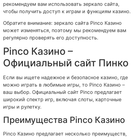
рекомендуем вам использовать зеркало сайта,
чтобы получить доступ к играм и функциям казино.
Обратите внимание: зеркало сайта Pinco Казино
может изменяться, поэтому мы рекомендуем вам
регулярно проверять его доступность.
Pinco Казино –
Официальный сайт Пинко
Если вы ищете надежное и безопасное казино, где
можно играть в любимые игры, то Pinco Казино –
ваш выбор. Официальный сайт Pinco предлагает
широкий спектр игр, включая слоты, карточные
игры и рулетку.
Преимущества Pinco Казино
Pinco Казино предлагает несколько преимуществ,